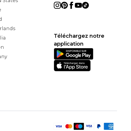
 States
e
d
rlands
Téléchargez notre
lia
application
en
any