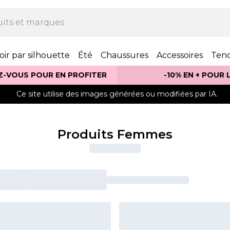
oir par silhouette
Été
Chaussures
Accessoires
Ten
Z-VOUS POUR EN PROFITER
-10% EN + POUR
Ce site utilise des images générées ou modifiées par IA.
Produits Femmes