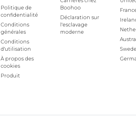
Carrières chez
United
Politique de
Boohoo
Franc
confidentialité
Déclaration sur
Irelan
Conditions
l'esclavage
Nethe
générales
moderne
Austra
Conditions
d'utilisation
Swed
À propos des
Germ
cookies
Produit