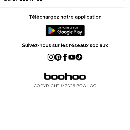
Réduction étudiant - UNiDAYS
Déclaration sur l'esclavage moderne
À propos des cookies
United States
Produit
Téléchargez notre application
France
Ireland
Netherlands
Suivez-nous sur les réseaux sociaux
Australia
Sweden
Germany
COPYRIGHT ©
2026
BOOHOO