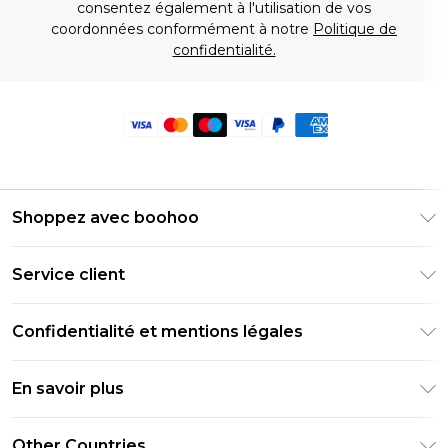
consentez également à l'utilisation de vos
coordonnées conformément à notre
Politique de
confidentialité.
Shoppez avec boohoo
Livraison Club Premier
Service client
Guide des tailles
Retournez votre commande
PayPal
Confidentialité et mentions légales
Foire Aux Questions
Clearpay
Politique de confidentialité
Informations de livraison
En savoir plus
Klarna
Conditions générales
Informations sur les retours
Réduction étudiant - Student Beans
Carrières chez Boohoo
Conditions d'utilisation
Other Countries
Contactez-nous