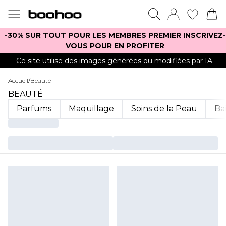
-30% SUR TOUT POUR LES MEMBRES PREMIER INSCRIVEZ-
VOUS POUR EN PROFITER
Ce site utilise des images générées ou modifiées par IA.
Accueil
/
Beauté
BEAUTÉ
Parfums
Maquillage
Soins de la Peau
Ba