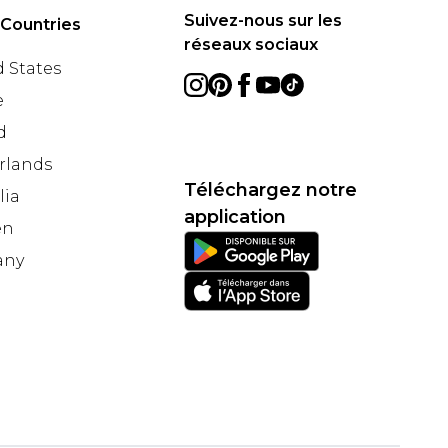
Suivez-nous sur les
 Countries
réseaux sociaux
 States
e
d
rlands
Téléchargez notre
lia
application
en
any