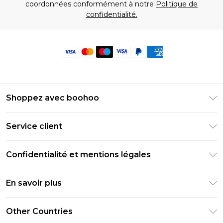
coordonnées conformément à notre
Politique de
confidentialité.
Shoppez avec boohoo
Livraison Club Premier
Service client
Guide des tailles
Retournez votre commande
PayPal
Confidentialité et mentions légales
Foire Aux Questions
Clearpay
Politique de confidentialité
Informations de livraison
En savoir plus
Klarna
Conditions générales
Informations sur les retours
Réduction étudiant - Student Beans
Carrières chez Boohoo
Conditions d'utilisation
Other Countries
Contactez-nous
Réduction étudiant - UNiDAYS
Déclaration sur l'esclavage moderne