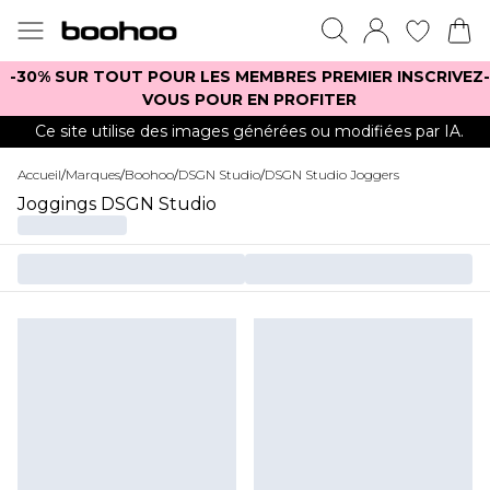
-30% SUR TOUT POUR LES MEMBRES PREMIER INSCRIVEZ-
VOUS POUR EN PROFITER
Ce site utilise des images générées ou modifiées par IA.
Accueil
/
Marques
/
Boohoo
/
DSGN Studio
/
DSGN Studio Joggers
Joggings DSGN Studio