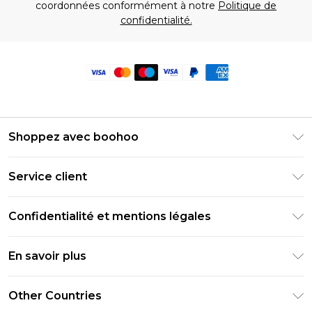
coordonnées conformément à notre
Politique de
confidentialité.
Shoppez avec boohoo
Livraison Club Premier
Service client
Guide des tailles
Retournez votre commande
PayPal
Confidentialité et mentions légales
Foire Aux Questions
Clearpay
Politique de confidentialité
Informations de livraison
En savoir plus
Klarna
Conditions générales
Informations sur les retours
Réduction étudiant - Student Beans
Carrières chez Boohoo
Conditions d'utilisation
Other Countries
Contactez-nous
Réduction étudiant - UNiDAYS
Déclaration sur l'esclavage moderne