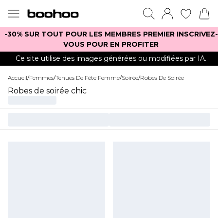
-30% SUR TOUT POUR LES MEMBRES PREMIER INSCRIVEZ-
VOUS POUR EN PROFITER
Ce site utilise des images générées ou modifiées par IA.
Accueil
/
Femmes
/
Tenues De Fête Femme
/
Soirée
/
Robes De Soirée
Robes de soirée chic