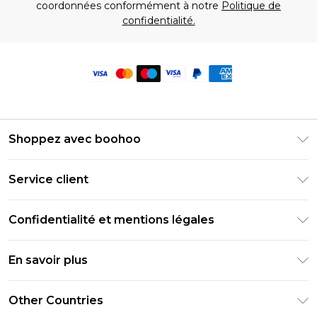
coordonnées conformément à notre
Politique de
confidentialité.
Shoppez avec boohoo
Livraison Club Premier
Service client
Guide des tailles
Retournez votre commande
PayPal
Confidentialité et mentions légales
Foire Aux Questions
Clearpay
Politique de confidentialité
Informations de livraison
En savoir plus
Klarna
Conditions générales
Informations sur les retours
Réduction étudiant - Student Beans
Carrières chez Boohoo
Conditions d'utilisation
Other Countries
Contactez-nous
Réduction étudiant - UNiDAYS
Déclaration sur l'esclavage moderne