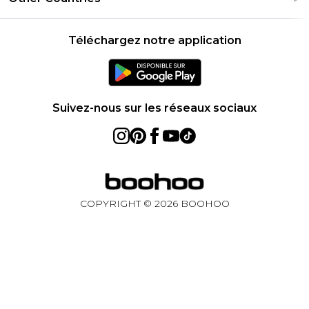
Réduction étudiant - UNiDAYS
Déclaration sur l'esclavage moderne
À propos des cookies
United States
Produit
Téléchargez notre application
France
Ireland
Netherlands
Suivez-nous sur les réseaux sociaux
Australia
Sweden
Germany
COPYRIGHT ©
2026
BOOHOO