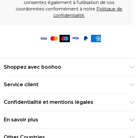
consentez également à l'utilisation de vos
coordonnées conformément à notre
Politique de
confidentialité.
Shoppez avec boohoo
Livraison Club Premier
Service client
Guide des tailles
Retournez votre commande
PayPal
Confidentialité et mentions légales
Foire Aux Questions
Clearpay
Politique de confidentialité
Informations de livraison
En savoir plus
Klarna
Conditions générales
Informations sur les retours
Réduction étudiant - Student Beans
Carrières chez Boohoo
Conditions d'utilisation
Other Countries
Contactez-nous