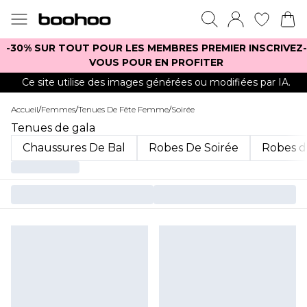
-30% SUR TOUT POUR LES MEMBRES PREMIER INSCRIVEZ-
VOUS POUR EN PROFITER
Ce site utilise des images générées ou modifiées par IA.
Accueil
/
Femmes
/
Tenues De Fête Femme
/
Soirée
Tenues de gala
Chaussures De Bal
Robes De Soirée
Robes d