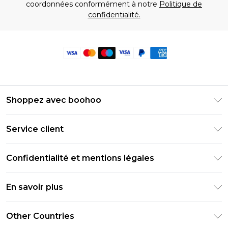
coordonnées conformément à notre
Politique de
confidentialité.
Shoppez avec boohoo
Livraison Club Premier
Service client
Guide des tailles
Retournez votre commande
PayPal
Confidentialité et mentions légales
Foire Aux Questions
Clearpay
Politique de confidentialité
Informations de livraison
En savoir plus
Klarna
Conditions générales
Informations sur les retours
Réduction étudiant - Student Beans
Carrières chez Boohoo
Conditions d'utilisation
Other Countries
Contactez-nous
Réduction étudiant - UNiDAYS
Déclaration sur l'esclavage moderne