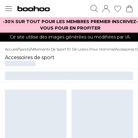
-30% SUR TOUT POUR LES MEMBRES PREMIER INSCRIVEZ-
VOUS POUR EN PROFITER
Ce site utilise des images générées ou modifiées par IA.
Accueil
/
Sports
/
Vêtements De Sport Et De Loisirs Pour Homme
/
Accessoires 
Accessoires de sport