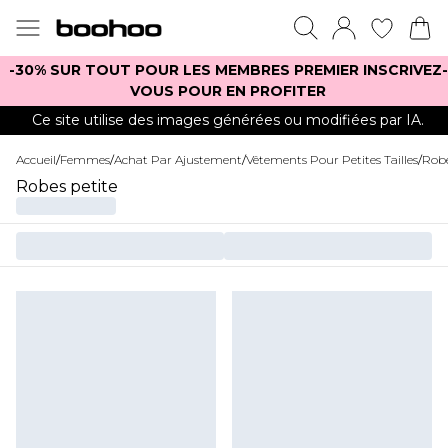
-30% SUR TOUT POUR LES MEMBRES PREMIER INSCRIVEZ-
VOUS POUR EN PROFITER
Ce site utilise des images générées ou modifiées par IA.
Accueil
/
Femmes
/
Achat Par Ajustement
/
Vêtements Pour Petites Tailles
/
Robe
Robes petite