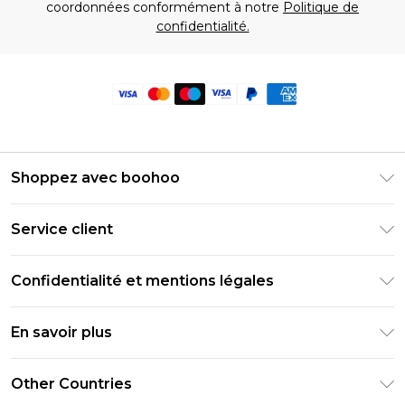
coordonnées conformément à notre
Politique de
confidentialité.
Shoppez avec boohoo
Livraison Club Premier
Service client
Guide des tailles
Retournez votre commande
PayPal
Confidentialité et mentions légales
Foire Aux Questions
Clearpay
Politique de confidentialité
Informations de livraison
En savoir plus
Klarna
Conditions générales
Informations sur les retours
Réduction étudiant - Student Beans
Carrières chez Boohoo
Conditions d'utilisation
Other Countries
Contactez-nous
Réduction étudiant - UNiDAYS
Déclaration sur l'esclavage moderne