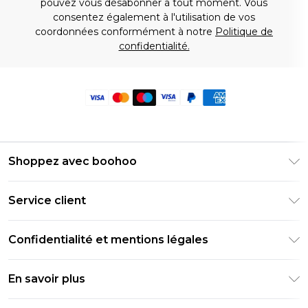
pouvez vous désabonner à tout moment. Vous
consentez également à l'utilisation de vos
coordonnées conformément à notre
Politique de
confidentialité.
Shoppez avec boohoo
Livraison Club Premier
Service client
Guide des tailles
Retournez votre commande
PayPal
Confidentialité et mentions légales
Foire Aux Questions
Clearpay
Politique de confidentialité
Informations de livraison
En savoir plus
Klarna
Conditions générales
Informations sur les retours
Réduction étudiant - Student Beans