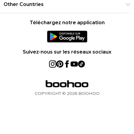
Carrières chez Boohoo
Conditions d'utilisation
Other Countries
Contactez-nous
Réduction étudiant - UNiDAYS
Déclaration sur l'esclavage moderne
À propos des cookies
United States
Produit
Téléchargez notre application
France
Ireland
Netherlands
Suivez-nous sur les réseaux sociaux
Australia
Sweden
Germany
COPYRIGHT ©
2026
BOOHOO