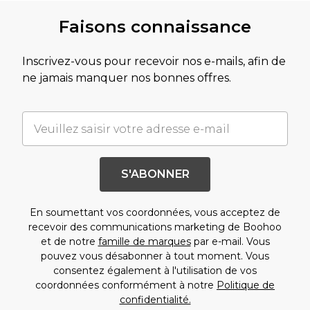
paiement ». Pour éviter tout retard de paiement,
annulée par PayPal dans les 24 heures suivant la
veuillez effectuer votre paiement manuellement
Faisons connaissance
préautorisation.
en vous connectant à votre compte ou contacter
PayPal pour obtenir de l'aide.
Inscrivez-vous pour recevoir nos e-mails, afin de
ne jamais manquer nos bonnes offres.
S'ABONNER
En soumettant vos coordonnées, vous acceptez de
recevoir des communications marketing de Boohoo
et de notre
famille de marques
par e-mail. Vous
pouvez vous désabonner à tout moment. Vous
consentez également à l'utilisation de vos
coordonnées conformément à notre
Politique de
confidentialité.