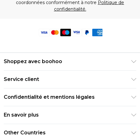
coordonnées conformément à notre
Politique de
confidentialité.
Shoppez avec boohoo
Livraison Club Premier
Service client
Guide des tailles
Retournez votre commande
PayPal
Confidentialité et mentions légales
Foire Aux Questions
Clearpay
Politique de confidentialité
Informations de livraison
En savoir plus
Klarna
Conditions générales
Informations sur les retours
Réduction étudiant - Student Beans
Carrières chez Boohoo
Conditions d'utilisation
Other Countries
Contactez-nous
Réduction étudiant - UNiDAYS
Déclaration sur l'esclavage moderne