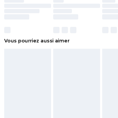
d'origine. Les chaussures doivent également être
essayées en intérieur. Les articles pour la maison,
y compris le linge de lit, les matelas, les
surmatelas et les oreillers, doivent être inutilisés
et dans leur emballage d'origine non ouvert. Ceci
Vous pourriez aussi aimer
n'affecte pas vos droits statutaires.
Cliquez
ici
pour consulter l'intégralité de notre
politique de retour.