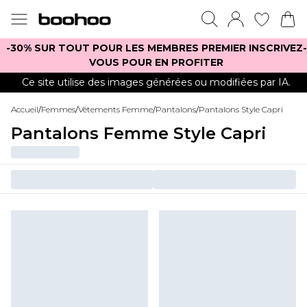
-30% SUR TOUT POUR LES MEMBRES PREMIER INSCRIVEZ-
VOUS POUR EN PROFITER
Ce site utilise des images générées ou modifiées par IA.
Accueil
/
Femmes
/
Vêtements Femme
/
Pantalons
/
Pantalons Style Capri
Pantalons Femme Style Capri