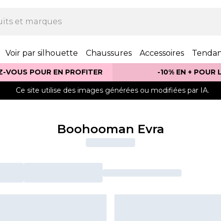
Voir par silhouette
Chaussures
Accessoires
Tenda
Z-VOUS POUR EN PROFITER
-10% EN + POUR
Ce site utilise des images générées ou modifiées par IA.
Boohooman Evra