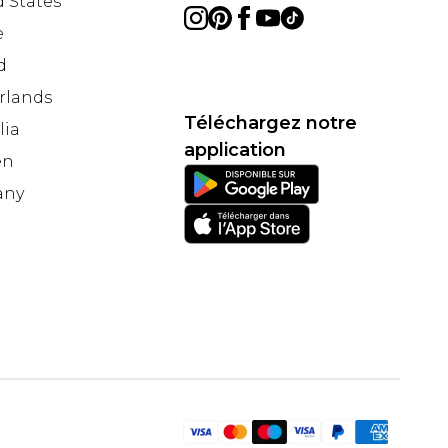
 States
e
d
rlands
Téléchargez notre
lia
application
en
any