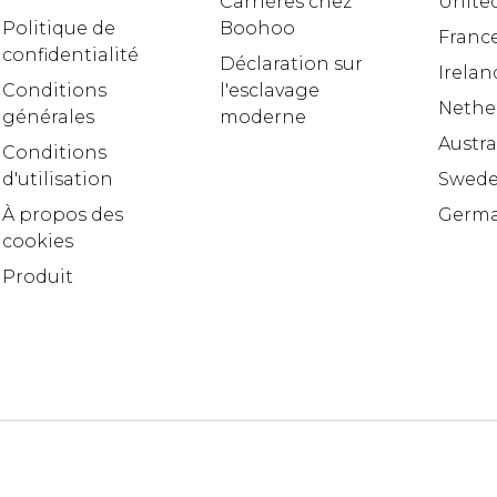
Carrières chez
United
Politique de
Boohoo
Franc
confidentialité
Déclaration sur
Irelan
Conditions
l'esclavage
Nethe
générales
moderne
Austra
Conditions
d'utilisation
Swed
À propos des
Germ
cookies
Produit