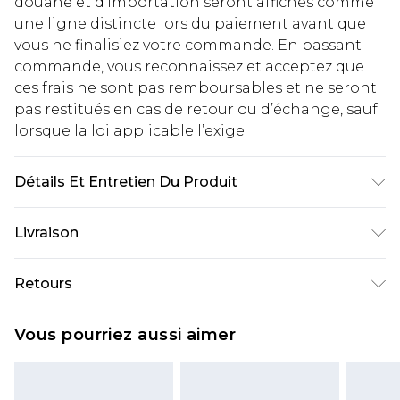
douane et d’importation seront affichés comme
une ligne distincte lors du paiement avant que
vous ne finalisiez votre commande. En passant
commande, vous reconnaissez et acceptez que
ces frais ne sont pas remboursables et ne seront
pas restitués en cas de retour ou d’échange, sauf
lorsque la loi applicable l’exige.
Détails Et Entretien Du Produit
Principal : 100% Plastique Tige :
Livraison
Caoutchouc/Plastique avec Semelle Floquée
Livraison standard France
€2.99
Retours
Jusqu'à 7 jours ouvrables
Un problème survient ? Vous disposez de 21 jours
Livraison express France
€9.99
Vous pourriez aussi aimer
à compter de la réception pour nous retourner
Jusqu'à 2 jours ouvrables (commande avant
un article.
14h)
Veuillez noter que si vous effectuez un retour, la