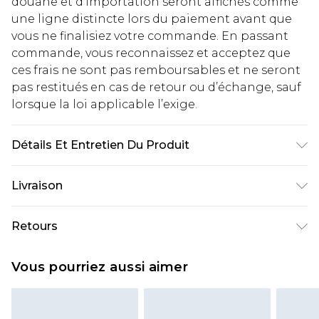
douane et d’importation seront affichés comme
une ligne distincte lors du paiement avant que
vous ne finalisiez votre commande. En passant
commande, vous reconnaissez et acceptez que
ces frais ne sont pas remboursables et ne seront
pas restitués en cas de retour ou d’échange, sauf
lorsque la loi applicable l’exige.
Détails Et Entretien Du Produit
Main: 100% Polyester. Contrast: 100% Polyester.
Livraison
Lining: 100% Polyester. Model Wears a UK Size 10.
Livraison standard France
€2.99
Retours
Jusqu'à 7 jours ouvrables
Un problème survient ? Vous disposez de 21 jours
Livraison express France
€9.99
Vous pourriez aussi aimer
à compter de la réception pour nous retourner
Jusqu'à 2 jours ouvrables (commande avant
un article.
14h)
Veuillez noter que si vous effectuez un retour, la