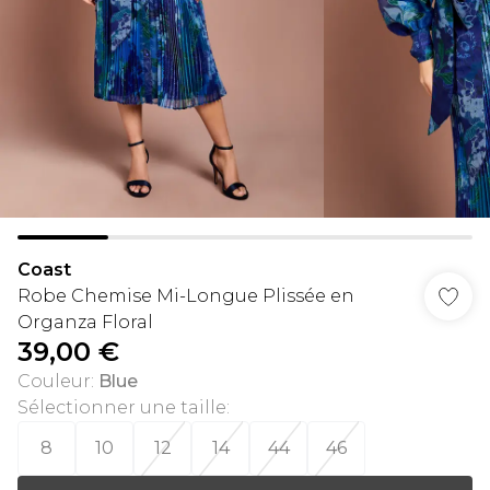
Coast
Robe Chemise Mi-Longue Plissée en
Organza Floral
39,00 €
Couleur
:
Blue
Sélectionner une taille
:
8
10
12
14
44
46