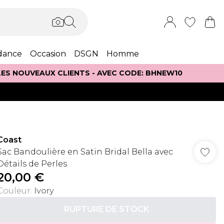
dance
Occasion
DSGN
Homme
 LES NOUVEAUX CLIENTS - AVEC CODE: BHNEW10
Coast
Sac Bandoulière en Satin Bridal Bella avec
Détails de Perles
20,00 €
Couleur
:
Ivory
RUPTURE DE STOCK