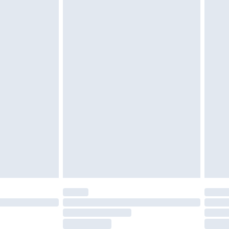
vent être non portés, non lavés et porter leurs
es doivent également être essayées en
n, y compris le linge de lit, les matelas, les
 être inutilisés et dans leur emballage d'origine
roits statutaires.
ité de notre politique de retour.