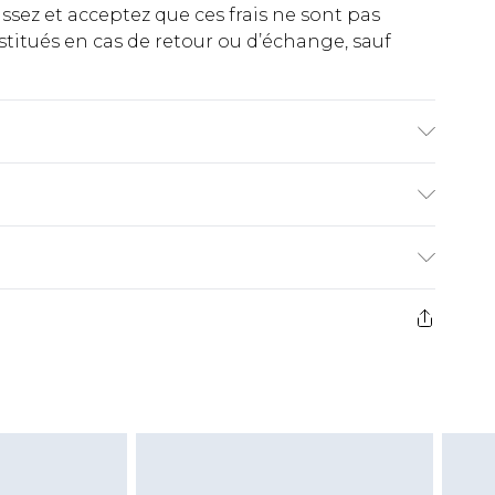
ez et acceptez que ces frais ne sont pas
titués en cas de retour ou d’échange, sauf
es.
€2.99
ez de 21 jours à compter de la réception pour
€9.99
e avant 14h)
z un retour, la somme de 5.99€ vous sera
€2.99
s pas rembourser les masques tendance, les
gs, les jouets pour adultes, les maillots de
e d'hygiène est endommagé ou endommagé.