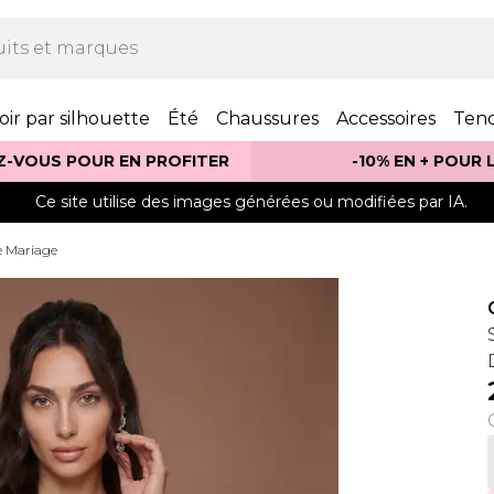
oir par silhouette
Été
Chaussures
Accessoires
Ten
Z-VOUS POUR EN PROFITER
-10% EN + POUR
Ce site utilise des images générées ou modifiées par IA.
e Mariage