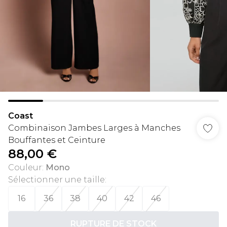
Coast
Combinaison Jambes Larges à Manches
Bouffantes et Ceinture
88,00 €
Couleur
:
Mono
Sélectionner une taille
:
16
36
38
40
42
46
RUPTURE DE STOCK