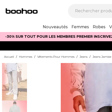
Nouveautés
Femmes
Robes
V
-30% SUR TOUT POUR LES MEMBRES PREMIER INSCRIVE
Accueil
/
Hommes
/
Vêtements Pour Hommes
/
Jeans
/
Jeans Jambe 