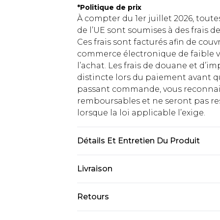
*
Politique de prix
À compter du 1er juillet 2026, tout
de l’UE sont soumises à des frais
Ces frais sont facturés afin de couv
commerce électronique de faible v
l’achat. Les frais de douane et d’
distincte lors du paiement avant q
passant commande, vous reconnaiss
remboursables et ne seront pas res
lorsque la loi applicable l’exige.
Détails Et Entretien Du Produit
100% Cotton. Model is 6'1 and wears 
Livraison
Livraison standard France
Retours
Jusqu'à 7 jours ouvrables
Un problème survient ? Vous dispos