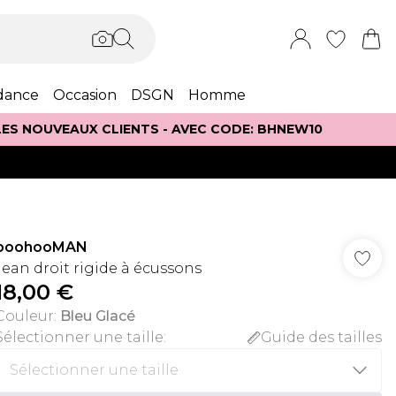
dance
Occasion
DSGN
Homme
 LES NOUVEAUX CLIENTS - AVEC CODE: BHNEW10
boohooMAN
Jean droit rigide à écussons
18,00 €
Couleur
:
Bleu Glacé
Sélectionner une taille
:
Guide des tailles