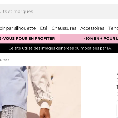
oir par silhouette
Été
Chaussures
Accessoires
Ten
Z-VOUS POUR EN PROFITER
-10% EN + POUR
Ce site utilise des images générées ou modifiées par IA.
Droite