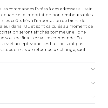
es les commandes livrées à des adresses au sein
 de douane et d’importation non remboursables.
rir les coûts liés à l’importation de biens de
aleur dans l’UE et sont calculés au moment de
importation seront affichés comme une ligne
ue vous ne finalisiez votre commande. En
ez et acceptez que ces frais ne sont pas
titués en cas de retour ou d’échange, sauf
size 32r.
€2.99
ez de 21 jours à compter de la réception pour