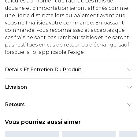
calculés au moment de l’achat. Les frais de
douane et d’importation seront affichés comme
une ligne distincte lors du paiement avant que
vous ne finalisiez votre commande. En passant
commande, vous reconnaissez et acceptez que
ces frais ne sont pas remboursables et ne seront
pas restitués en cas de retour ou d’échange, sauf
lorsque la loi applicable l’exige.
Détails Et Entretien Du Produit
100% coton. Le mannequin mesure 6'1 et porte la
Livraison
taille UK 3XL/42
Livraison standard France
€2.99
Retours
Jusqu'à 7 jours ouvrables
Un problème survient ? Vous disposez de 21 jours
Livraison express France
€9.99
Vous pourriez aussi aimer
à compter de la réception pour nous retourner
Jusqu'à 2 jours ouvrables (commande avant
un article.
14h)