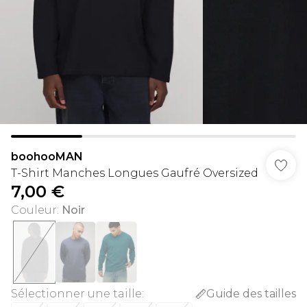
boohooMAN
T-Shirt Manches Longues Gaufré Oversized
7,00 €
Couleur
:
Noir
Sélectionner une taille
:
Guide des tailles