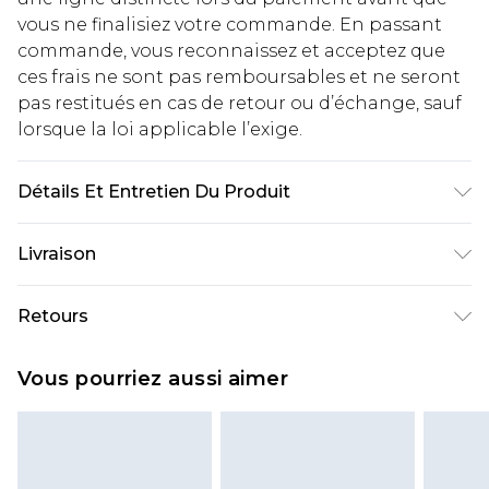
vous ne finalisiez votre commande. En passant
commande, vous reconnaissez et acceptez que
ces frais ne sont pas remboursables et ne seront
pas restitués en cas de retour ou d’échange, sauf
lorsque la loi applicable l’exige.
Détails Et Entretien Du Produit
60% Coton, 40% Polyester. Le mannequin mesure
Livraison
1m85 et porte une taille M/32 UK
Livraison standard France
€2.99
Retours
Jusqu'à 7 jours ouvrables
Un problème survient ? Vous disposez de 21 jours
Livraison express France
€9.99
Vous pourriez aussi aimer
à compter de la réception pour nous retourner
Jusqu'à 2 jours ouvrables (commande avant
un article.
14h)
Veuillez noter que si vous effectuez un retour, la
Evri Parcel Shop
€2.99
somme de 5.99€ vous sera demandée.