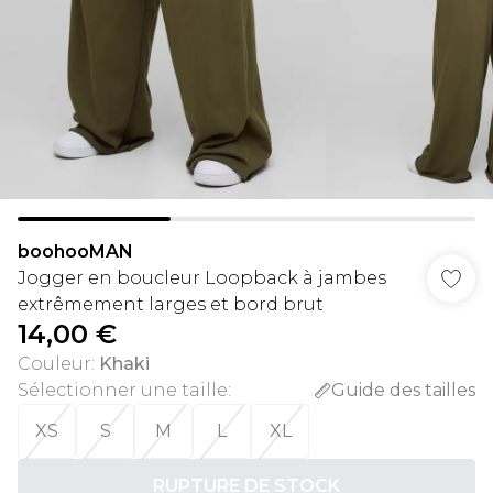
boohooMAN
Jogger en boucleur Loopback à jambes
extrêmement larges et bord brut
14,00 €
Couleur
:
Khaki
Sélectionner une taille
:
Guide des tailles
XS
S
M
L
XL
RUPTURE DE STOCK