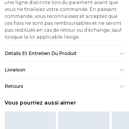
une ligne distincte lors du paiement avant que
vous ne finalisiez votre commande. En passant
commande, vous reconnaissez et acceptez que
ces frais ne sont pas remboursables et ne seront
pas restitués en cas de retour ou d’échange, sauf
lorsque la loi applicable l’exige.
Détails Et Entretien Du Produit
63 % Coton, 37 % Polyester. Le mannequin mesure
Livraison
1,85 m et porte la taille M (UK/32).
Livraison standard France
€2.99
Retours
Jusqu'à 7 jours ouvrables
Un problème survient ? Vous disposez de 21 jours
Livraison express France
€9.99
Vous pourriez aussi aimer
à compter de la réception pour nous retourner
Jusqu'à 2 jours ouvrables (commande avant
un article.
14h)
Veuillez noter que si vous effectuez un retour, la
Evri Parcel Shop
€2.99