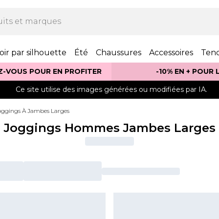
oir par silhouette
Été
Chaussures
Accessoires
Ten
Z-VOUS POUR EN PROFITER
-10% EN + POUR
Ce site utilise des images générées ou modifiées par IA.
oggings À Jambes Larges
Joggings Hommes Jambes Larges