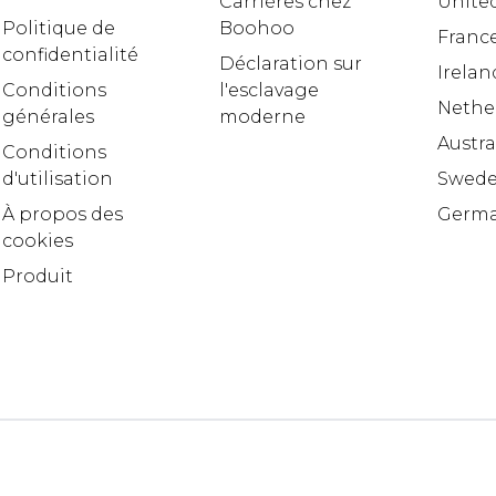
Carrières chez
United
Politique de
Boohoo
Franc
confidentialité
Déclaration sur
Irelan
Conditions
l'esclavage
Nethe
générales
moderne
Austra
Conditions
d'utilisation
Swed
À propos des
Germ
cookies
Produit