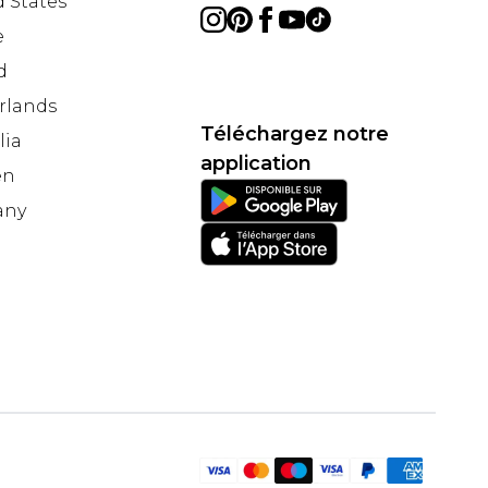
 States
e
d
rlands
Téléchargez notre
lia
application
en
any