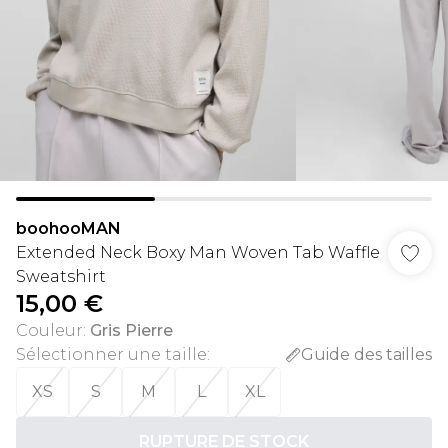
boohooMAN
Extended Neck Boxy Man Woven Tab Waffle
Sweatshirt
15,00 €
Couleur
:
Gris Pierre
Sélectionner une taille
:
Guide des tailles
XS
S
M
L
XL
RUPTURE DE STOCK