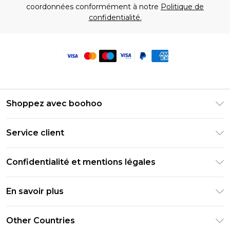
coordonnées conformément à notre
Politique de
confidentialité.
Shoppez avec boohoo
Livraison Club Premier
Service client
Guide des tailles
Retournez votre commande
PayPal
Confidentialité et mentions légales
Foire Aux Questions
Clearpay
Politique de confidentialité
Informations de livraison
En savoir plus
Klarna
Conditions générales
Informations sur les retours
Réduction étudiant - Student Beans
Carrières chez Boohoo
Conditions d'utilisation
Other Countries
Contactez-nous
Réduction étudiant - UNiDAYS