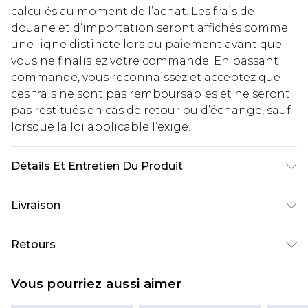
calculés au moment de l’achat. Les frais de
douane et d’importation seront affichés comme
une ligne distincte lors du paiement avant que
vous ne finalisiez votre commande. En passant
commande, vous reconnaissez et acceptez que
ces frais ne sont pas remboursables et ne seront
pas restitués en cas de retour ou d’échange, sauf
lorsque la loi applicable l’exige.
Détails Et Entretien Du Produit
100 % Coton. Le mannequin mesure 1,85 m et
Livraison
porte la taille UK M/32.
Livraison standard France
€2.99
Retours
Jusqu'à 7 jours ouvrables
Un problème survient ? Vous disposez de 21 jours
Livraison express France
€9.99
Vous pourriez aussi aimer
à compter de la réception pour nous retourner
Jusqu'à 2 jours ouvrables (commande avant