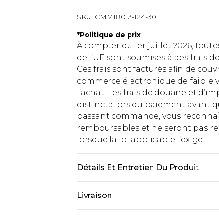
SKU:
CMM18013-124-30
*
Politique de prix
À compter du 1er juillet 2026, tout
de l’UE sont soumises à des frais
Ces frais sont facturés afin de couv
commerce électronique de faible v
l’achat. Les frais de douane et d’
distincte lors du paiement avant q
passant commande, vous reconnaiss
remboursables et ne seront pas res
lorsque la loi applicable l’exige.
Détails Et Entretien Du Produit
100 % Coton. Le mannequin mesure 1
Livraison
Livraison standard France