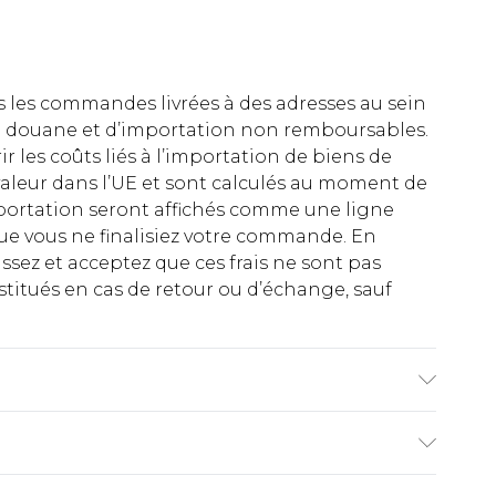
es les commandes livrées à des adresses au sein
 de douane et d’importation non remboursables.
rir les coûts liés à l’importation de biens de
aleur dans l’UE et sont calculés au moment de
importation seront affichés comme une ligne
ue vous ne finalisiez votre commande. En
ez et acceptez que ces frais ne sont pas
titués en cas de retour ou d’échange, sauf
,85 m et porte la taille UK M/32.
€2.99