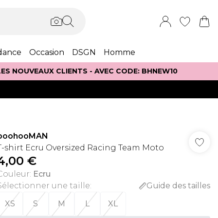
dance
Occasion
DSGN
Homme
 LES NOUVEAUX CLIENTS - AVEC CODE: BHNEW10
boohooMAN
T-shirt Ecru Oversized Racing Team Moto
4,00 €
Couleur
:
Ecru
Sélectionner une taille
:
Guide des tailles
XS
S
M
L
XL