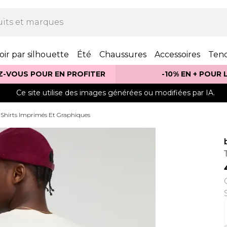
oir par silhouette
Été
Chaussures
Accessoires
Ten
Z-VOUS POUR EN PROFITER
-10% EN + POUR
Ce site utilise des images générées ou modifiées par IA.
-Shirts Imprimés Et Graphiques