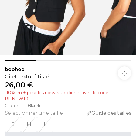
boohoo
Gilet texturé tissé
26,00 €
-10% en + pour les nouveaux clients avec le code :
BHNEW10
Couleur
:
Black
Sélectionner une taille
:
Guide des tailles
S
M
L