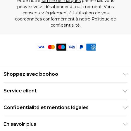
et de notre
famille de marques
par e-mail. Vous
pouvez vous désabonner à tout moment. Vous
consentez également à l'utilisation de vos
coordonnées conformément à notre
Politique de
confidentialité.
Shoppez avec boohoo
Livraison Club Premier
Service client
Guide des tailles
Retournez votre commande
PayPal
Confidentialité et mentions légales
Foire Aux Questions
Clearpay
Politique de confidentialité
Informations de livraison
En savoir plus
Klarna
Conditions générales