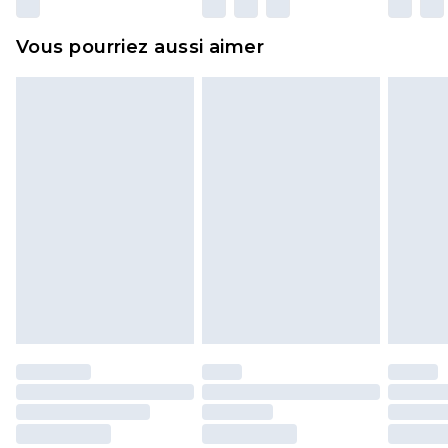
surmatelas et les oreillers, doivent être inutilisés
et dans leur emballage d'origine non ouvert. Ceci
Vous pourriez aussi aimer
n'affecte pas vos droits statutaires.
Cliquez
ici
pour consulter l'intégralité de notre
politique de retour.