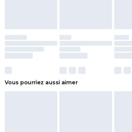
pour adultes, les maillots de bain ou la lingerie si
l'opercule d'hygiène est endommagé ou
endommagé.
Les chaussures et/ou vêtements doivent être non
portés, non lavés et porter leurs étiquettes
d'origine. Les chaussures doivent également être
essayées en intérieur. Les articles pour la maison,
y compris le linge de lit, les matelas, les
surmatelas et les oreillers, doivent être inutilisés
et dans leur emballage d'origine non ouvert. Ceci
Vous pourriez aussi aimer
n'affecte pas vos droits statutaires.
Cliquez
ici
pour consulter l'intégralité de notre
politique de retour.