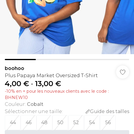
boohoo
Plus Papaya Market Oversized T-Shirt
4,00 €
-
13,00 €
-10% en + pour les nouveaux clients avec le code :
BHNEW10
Couleur
:
Cobalt
Sélectionner une taille
:
Guide des tailles
44
46
48
50
52
54
56