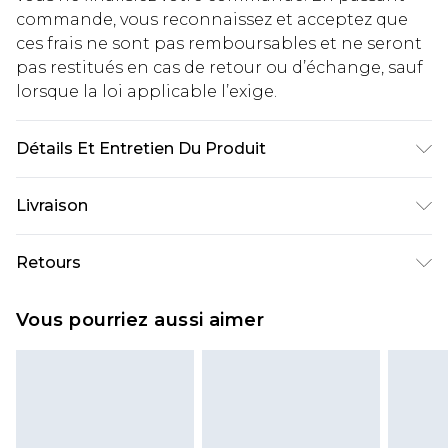
commande, vous reconnaissez et acceptez que
ces frais ne sont pas remboursables et ne seront
pas restitués en cas de retour ou d’échange, sauf
lorsque la loi applicable l’exige.
Détails Et Entretien Du Produit
Outer: 55% Polyester 45% Cotton, Wadding: 100%
Livraison
Polyester
Livraison standard France
€2.99
Retours
Jusqu'à 7 jours ouvrables
Un problème survient ? Vous disposez de 21 jours
Livraison express France
€9.99
Vous pourriez aussi aimer
à compter de la réception pour nous retourner
Jusqu'à 2 jours ouvrables (commande avant
un article.
14h)
Veuillez noter que si vous effectuez un retour, la
Evri Parcel Shop
€2.99
somme de 5.99€ vous sera demandée.
Jusqu'à 7 jours ouvrables
Veuillez noter que nous ne pouvons pas