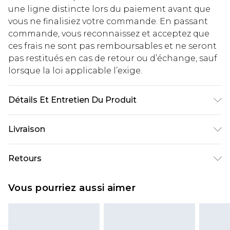
une ligne distincte lors du paiement avant que
vous ne finalisiez votre commande. En passant
commande, vous reconnaissez et acceptez que
ces frais ne sont pas remboursables et ne seront
pas restitués en cas de retour ou d’échange, sauf
lorsque la loi applicable l’exige.
Détails Et Entretien Du Produit
85% Polyester 15% Elastane
Livraison
Livraison standard France
€2.99
Retours
Jusqu'à 7 jours ouvrables
Un problème survient ? Vous disposez de 21 jours
Livraison express France
€9.99
Vous pourriez aussi aimer
à compter de la réception pour nous retourner
Jusqu'à 2 jours ouvrables (commande avant
un article.
14h)
Veuillez noter que si vous effectuez un retour, la