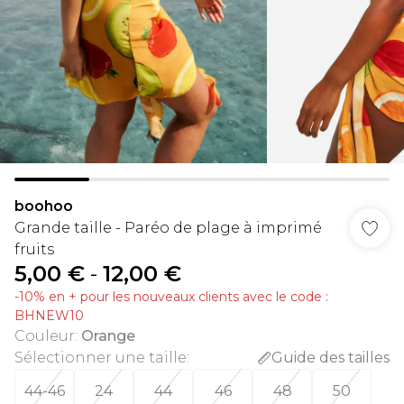
boohoo
Grande taille - Paréo de plage à imprimé
fruits
5,00 €
-
12,00 €
-10% en + pour les nouveaux clients avec le code :
BHNEW10
Couleur
:
Orange
Sélectionner une taille
:
Guide des tailles
44-46
24
44
46
48
50