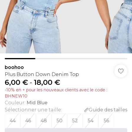
boohoo
Plus Button Down Denim Top
6,00 €
-
18,00 €
-10% en + pour les nouveaux clients avec le code :
BHNEW10
Couleur
:
Mid Blue
Sélectionner une taille
:
Guide des tailles
44
46
48
50
52
54
56