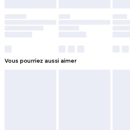
Les chaussures et/ou vêtements doivent être non
portés, non lavés et porter leurs étiquettes
d'origine. Les chaussures doivent également être
essayées en intérieur. Les articles pour la maison,
y compris le linge de lit, les matelas, les
surmatelas et les oreillers, doivent être inutilisés
et dans leur emballage d'origine non ouvert. Ceci
Vous pourriez aussi aimer
n'affecte pas vos droits statutaires.
Cliquez
ici
pour consulter l'intégralité de notre
politique de retour.