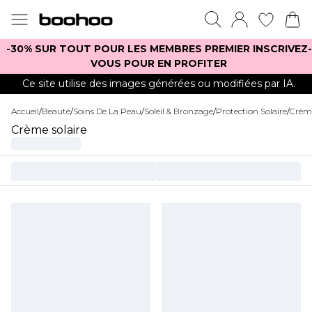
-30% SUR TOUT POUR LES MEMBRES PREMIER INSCRIVEZ-
VOUS POUR EN PROFITER
Ce site utilise des images générées ou modifiées par IA.
Accueil
/
Beauté
/
Soins De La Peau
/
Soleil & Bronzage
/
Protection Solaire
/
Crème
Crème solaire