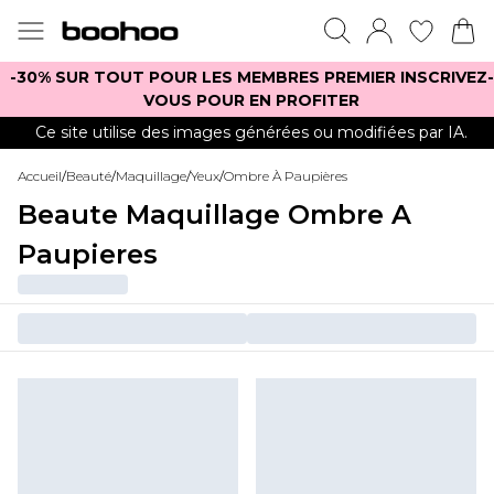
-30% SUR TOUT POUR LES MEMBRES PREMIER INSCRIVEZ-
VOUS POUR EN PROFITER
Ce site utilise des images générées ou modifiées par IA.
Accueil
/
Beauté
/
Maquillage
/
Yeux
/
Ombre À Paupières
Beaute Maquillage Ombre A
Paupieres