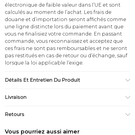
électronique de faible valeur dans l’UE et sont
calculés au moment de l’achat. Les frais de
douane et d’importation seront affichés comme
une ligne distincte lors du paiement avant que
vous ne finalisiez votre commande. En passant
commande, vous reconnaissez et acceptez que
ces frais ne sont pas remboursables et ne seront
pas restitués en cas de retour ou d’échange, sauf
lorsque la loi applicable l’exige.
Détails Et Entretien Du Produit
100% Polyester, Wash on 30° synthetic cycle,
Livraison
Model Wears UK Size 10
Livraison standard France
€2.99
Retours
Jusqu'à 7 jours ouvrables
Un problème survient ? Vous disposez de 21 jours
Livraison express France
€9.99
Vous pourriez aussi aimer