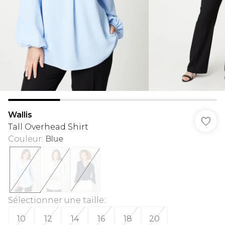
Wallis
Tall Overhead Shirt
Couleur
:
Blue
Sélectionner une taille
:
10
12
14
16
18
20