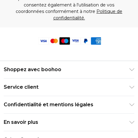
consentez également à l'utilisation de vos
coordonnées conformément à notre
Politique de
confidentialité.
Shoppez avec boohoo
Livraison Club Premier
Service client
Guide des tailles
Retournez votre commande
PayPal
Confidentialité et mentions légales
Foire Aux Questions
Clearpay
Politique de confidentialité
Informations de livraison
En savoir plus
Klarna
Conditions générales
Informations sur les retours
Réduction étudiant - Student Beans
Carrières chez Boohoo
Conditions d'utilisation