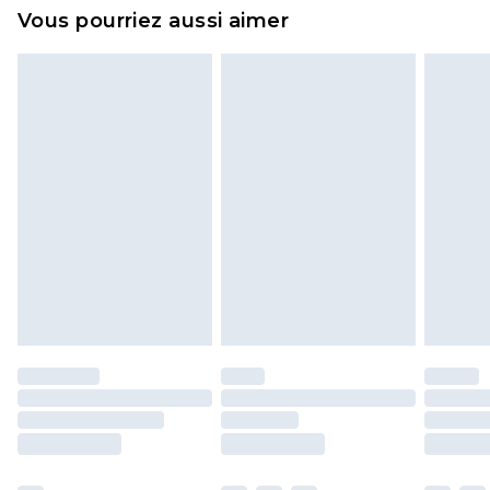
et dans leur emballage d'origine non ouvert. Ceci
Vous pourriez aussi aimer
n'affecte pas vos droits statutaires.
Cliquez
ici
pour consulter l'intégralité de notre
politique de retour.