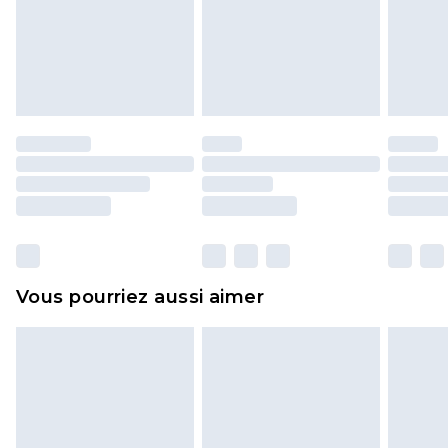
pour adultes, les maillots de bain ou la lingerie si
l'opercule d'hygiène est endommagé ou
endommagé.
Les chaussures et/ou vêtements doivent être non
portés, non lavés et porter leurs étiquettes
d'origine. Les chaussures doivent également être
essayées en intérieur. Les articles pour la maison,
y compris le linge de lit, les matelas, les
surmatelas et les oreillers, doivent être inutilisés
et dans leur emballage d'origine non ouvert. Ceci
Vous pourriez aussi aimer
n'affecte pas vos droits statutaires.
Cliquez
ici
pour consulter l'intégralité de notre
politique de retour.