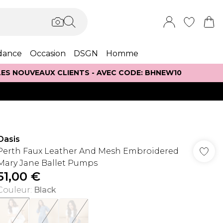
dance
Occasion
DSGN
Homme
 LES NOUVEAUX CLIENTS - AVEC CODE: BHNEW10
Oasis
Perth Faux Leather And Mesh Embroidered
Mary Jane Ballet Pumps
51,00 €
Couleur
:
Black