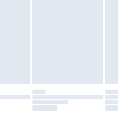
es doivent également être essayées en
n, y compris le linge de lit, les matelas, les
 être inutilisés et dans leur emballage d'origine
roits statutaires.
ité de notre politique de retour.