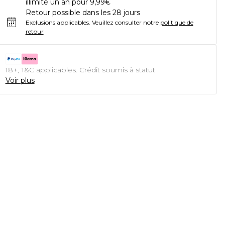
illimité un an pour 9,99€
Retour possible dans les 28 jours
Exclusions applicables.
Veuillez consulter notre
politique de
retour
18+, T&C applicables. Crédit soumis à statut
Voir plus