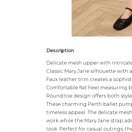
Description
Delicate mesh upper with intricat
Classic Mary Jane silhouette with ad
Faux leather trim creates a sophis
Comfortable flat heel measuring b
Round toe design offers both styl
These charming Perth ballet pump
timeless appeal. The delicate mes
work while the Mary Jane strap add
look. Perfect for casual outings, th