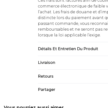
Ces frais sont facturés afin de couv
commerce électronique de faible v
l’achat. Les frais de douane et d’
distincte lors du paiement avant q
passant commande, vous reconnaiss
remboursables et ne seront pas res
lorsque la loi applicable l’exige.
Détails Et Entretien Du Produit
Tige : matières synthétiques Doublu
Livraison
synthétiques Semelle extérieure : 
Livraison standard France
Retours
Jusqu'à 7 jours ouvrables
Un problème survient ? Vous dispos
Partager
Livraison express France
nous retourner un article.
Jusqu'à 2 jours ouvrables (command
Veuillez noter que si vous effectue
Evri Parcel Shop
demandée.
Vous pourriez aussi aimer