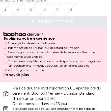
Sélectionner une taille
:
3
4
5
6
7
8
RUPTURE DE STOCK
Sublimez votre expérience
Prolongation de retour de 14 jours
Indemnisation de 5 € par jour de retard de livraison
Revente gratuite et facile - récupérez de la valeur et offrez une
seconde vie à vos articles.
Couverture complète de la commande (perte, vol, dommage) avec
remboursement immédiat pour les réclamations éligibles
Revente gratuite et simple
En savoir plus
Frais de douane et d’importation UE ajoutés lors du
paiement. Boohoo Premier - Livraison standard
illimité un an pour 9,99€
Retour possible dans les 28 jours
Exclusions applicables.
Veuillez consulter notre
politique de