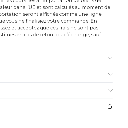
rir les coûts liés à l’importation de biens de
aleur dans l’UE et sont calculés au moment de
importation seront affichés comme une ligne
ue vous ne finalisiez votre commande. En
ez et acceptez que ces frais ne sont pas
titués en cas de retour ou d’échange, sauf
re et semelle intérieure : matières
matières synthétiques
€2.99
ez de 21 jours à compter de la réception pour
€9.99
e avant 14h)
z un retour, la somme de 5.99€ vous sera
€2.99