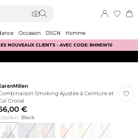
dance
Occasion
DSGN
Homme
 LES NOUVEAUX CLIENTS - AVEC CODE: BHNEW10
KarenMillen
Combinaison Smoking Ajustée à Ceinture et
Col Croisé
66,00 €
Couleur
:
Black