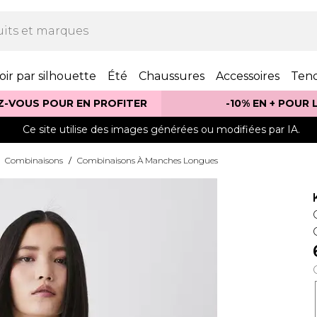
oir par silhouette
Été
Chaussures
Accessoires
Ten
Z-VOUS POUR EN PROFITER
-10% EN + POUR
Ce site utilise des images générées ou modifiées par IA.
Combinaisons
/
Combinaisons À Manches Longues