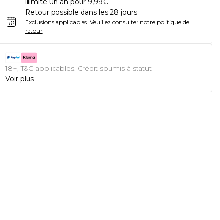
illimité un an pour 9,99€
Retour possible dans les 28 jours
Exclusions applicables.
Veuillez consulter notre
politique de
retour
18+, T&C applicables. Crédit soumis à statut
Voir plus