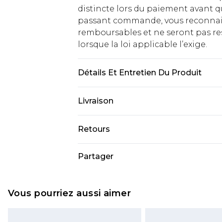
distincte lors du paiement avant q
passant commande, vous reconnaiss
remboursables et ne seront pas res
lorsque la loi applicable l’exige.
Détails Et Entretien Du Produit
Principal : 100% Viscose. Contraste
Livraison
Nettoyage à sec uniquement. Longu
68cm. Le mannequin porte une tail
Livraison standard France
Retours
Jusqu'à 7 jours ouvrables
Un problème survient ? Vous dispos
Partager
Livraison express France
nous retourner un article.
Jusqu'à 2 jours ouvrables (command
Veuillez noter que si vous effectue
Evri Parcel Shop
demandée.
Vous pourriez aussi aimer
Jusqu'à 7 jours ouvrables
Veuillez noter que nous ne pouvon
cosmétiques, les bijoux pour piercin