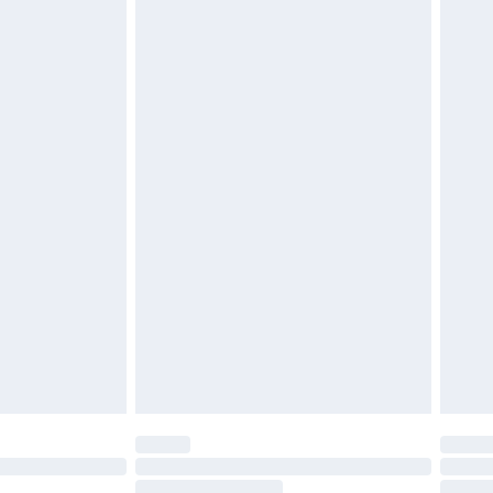
e d'hygiène est endommagé ou endommagé.
vent être non portés, non lavés et porter leurs
es doivent également être essayées en
n, y compris le linge de lit, les matelas, les
 être inutilisés et dans leur emballage d'origine
roits statutaires.
ité de notre politique de retour.