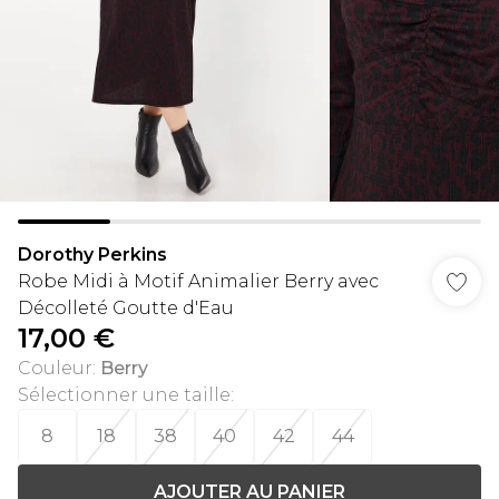
Dorothy Perkins
Robe Midi à Motif Animalier Berry avec
Décolleté Goutte d'Eau
17,00 €
Couleur
:
Berry
Sélectionner une taille
:
8
18
38
40
42
44
AJOUTER AU PANIER