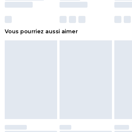
essayées en intérieur. Les articles pour la maison,
y compris le linge de lit, les matelas, les
surmatelas et les oreillers, doivent être inutilisés
et dans leur emballage d'origine non ouvert. Ceci
Vous pourriez aussi aimer
n'affecte pas vos droits statutaires.
Cliquez
ici
pour consulter l'intégralité de notre
politique de retour.