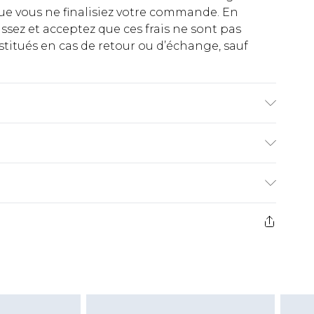
ue vous ne finalisiez votre commande. En
ez et acceptez que ces frais ne sont pas
titués en cas de retour ou d’échange, sauf
e : 100% Polyester. Lavable en machine.
121cm - Le mannequin porte une taille 10, taille
€2.99
ez de 21 jours à compter de la réception pour
€9.99
e avant 14h)
z un retour, la somme de 5.99€ vous sera
€2.99
s pas rembourser les masques tendance, les
gs, les jouets pour adultes, les maillots de