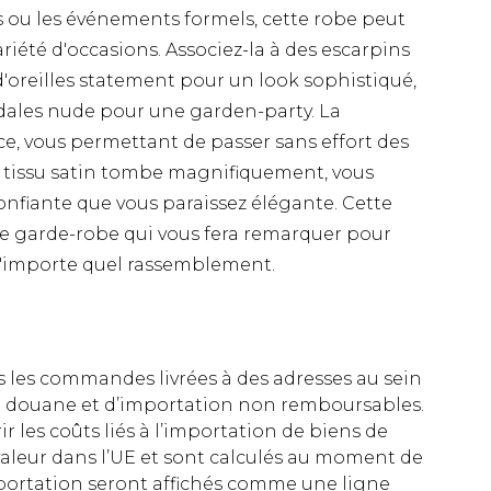
s ou les événements formels, cette robe peut
ariété d'occasions. Associez-la à des escarpins
d'oreilles statement pour un look sophistiqué,
ndales nude pour une garden-party. La
e, vous permettant de passer sans effort des
e tissu satin tombe magnifiquement, vous
confiante que vous paraissez élégante. Cette
de garde-robe qui vous fera remarquer pour
 n'importe quel rassemblement.
es les commandes livrées à des adresses au sein
 de douane et d’importation non remboursables.
rir les coûts liés à l’importation de biens de
aleur dans l’UE et sont calculés au moment de
importation seront affichés comme une ligne