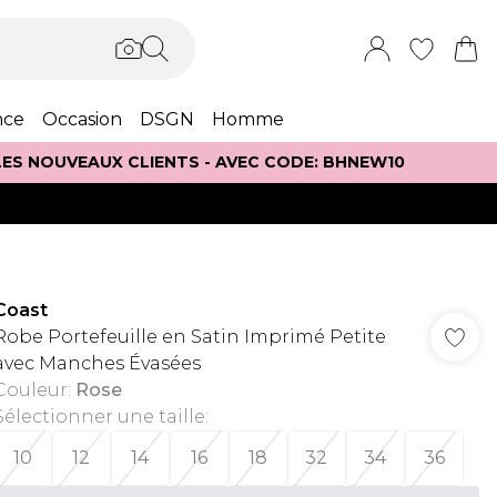
nce
Occasion
DSGN
Homme
 LES NOUVEAUX CLIENTS - AVEC CODE: BHNEW10
Coast
Robe Portefeuille en Satin Imprimé Petite
avec Manches Évasées
Couleur
:
Rose
Sélectionner une taille
:
10
12
14
16
18
32
34
36