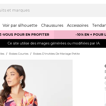
Voir par silhouette
Chaussures
Accessoires
Tenda
Z-VOUS POUR EN PROFITER
-10% EN + POUR
Ce site utilise des images générées ou modifiées par IA.
lles
/
Robes Courtes
/
Robes D'invitées De Mariage Petite