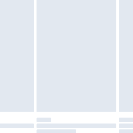
e d'hygiène est endommagé ou endommagé.
vent être non portés, non lavés et porter leurs
es doivent également être essayées en
n, y compris le linge de lit, les matelas, les
 être inutilisés et dans leur emballage d'origine
roits statutaires.
ité de notre politique de retour.