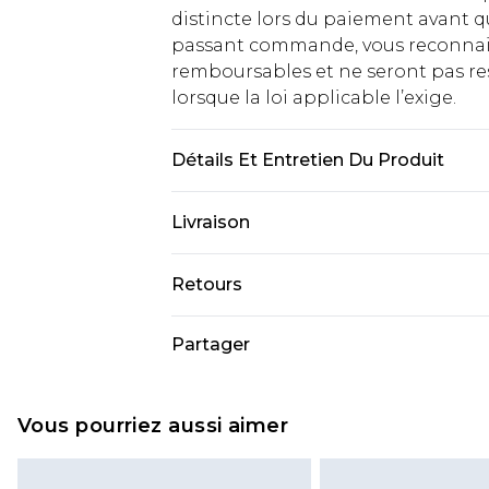
distincte lors du paiement avant q
passant commande, vous reconnaiss
remboursables et ne seront pas res
lorsque la loi applicable l’exige.
Détails Et Entretien Du Produit
Principal : 100% Polyester. Doublur
Livraison
Longueur de l'encolure à l'ourlet : 
approximative 1m63-1m68.
Livraison standard France
Retours
Jusqu'à 7 jours ouvrables
Un problème survient ? Vous dispos
Partager
Livraison express France
nous retourner un article.
Jusqu'à 2 jours ouvrables (command
Veuillez noter que si vous effectue
Evri Parcel Shop
demandée.
Vous pourriez aussi aimer
Jusqu'à 7 jours ouvrables
Veuillez noter que nous ne pouvon
cosmétiques, les bijoux pour piercin