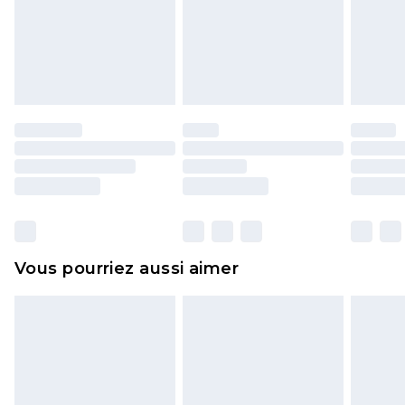
pour adultes, les maillots de bain ou la lingerie si
l'opercule d'hygiène est endommagé ou
endommagé.
Les chaussures et/ou vêtements doivent être non
portés, non lavés et porter leurs étiquettes
d'origine. Les chaussures doivent également être
essayées en intérieur. Les articles pour la maison,
y compris le linge de lit, les matelas, les
surmatelas et les oreillers, doivent être inutilisés
et dans leur emballage d'origine non ouvert. Ceci
Vous pourriez aussi aimer
n'affecte pas vos droits statutaires.
Cliquez
ici
pour consulter l'intégralité de notre
politique de retour.