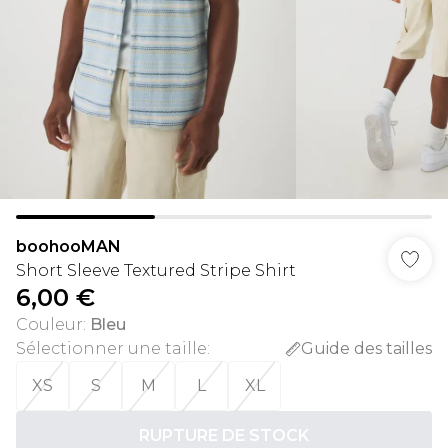
boohooMAN
Short Sleeve Textured Stripe Shirt
6,00 €
Couleur
:
Bleu
Sélectionner une taille
:
Guide des tailles
XS
S
M
L
XL
RUPTURE DE STOCK