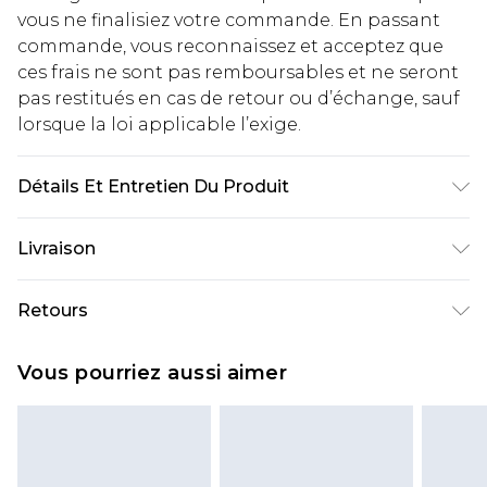
vous ne finalisiez votre commande. En passant
commande, vous reconnaissez et acceptez que
ces frais ne sont pas remboursables et ne seront
pas restitués en cas de retour ou d’échange, sauf
lorsque la loi applicable l’exige.
Détails Et Entretien Du Produit
100 % Coton. Le modèle mesure 6'1 et porte la
Livraison
taille UK 3XL/42
Livraison standard France
€2.99
Retours
Jusqu'à 7 jours ouvrables
Un problème survient ? Vous disposez de 21 jours
Livraison express France
€9.99
Vous pourriez aussi aimer
à compter de la réception pour nous retourner
Jusqu'à 2 jours ouvrables (commande avant
un article.
14h)
Veuillez noter que si vous effectuez un retour, la
Evri Parcel Shop
€2.99
somme de 5.99€ vous sera demandée.