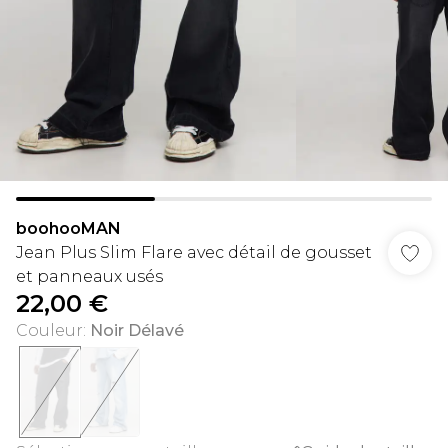
boohooMAN
Jean Plus Slim Flare avec détail de gousset
et panneaux usés
22,00 €
Couleur
:
Noir Délavé