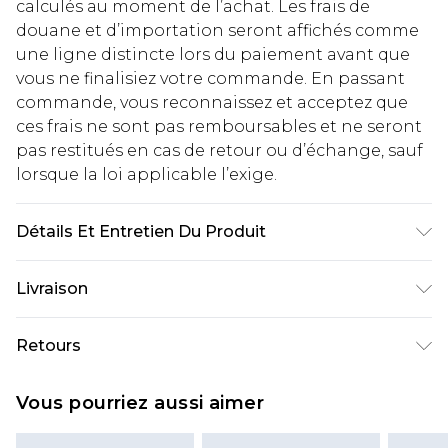
calculés au moment de l’achat. Les frais de
douane et d’importation seront affichés comme
une ligne distincte lors du paiement avant que
vous ne finalisiez votre commande. En passant
commande, vous reconnaissez et acceptez que
ces frais ne sont pas remboursables et ne seront
pas restitués en cas de retour ou d’échange, sauf
lorsque la loi applicable l’exige.
Détails Et Entretien Du Produit
60% Coton, 40% Polyester. Le mannequin mesure
Livraison
1m85 et porte une taille M/32 UK
Livraison standard France
€2.99
Retours
Jusqu'à 7 jours ouvrables
Un problème survient ? Vous disposez de 21 jours
Livraison express France
€9.99
Vous pourriez aussi aimer
à compter de la réception pour nous retourner
Jusqu'à 2 jours ouvrables (commande avant
un article.