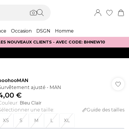
nce
Occasion
DSGN
Homme
 LES NOUVEAUX CLIENTS - AVEC CODE: BHNEW10
boohooMAN
Survêtement ajusté - MAN
4,00 €
Couleur
:
Bleu Clair
Sélectionner une taille
:
Guide des tailles
XS
S
M
L
XL