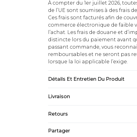
À compter du 1er juillet 2026, tout
de l’UE sont soumises à des frais
Ces frais sont facturés afin de couv
commerce électronique de faible v
l’achat. Les frais de douane et d’
distincte lors du paiement avant q
passant commande, vous reconnaiss
remboursables et ne seront pas res
lorsque la loi applicable l’exige.
Détails Et Entretien Du Produit
50% Cotton 50% Polyester. Model is
Livraison
Livraison standard France
Retours
Jusqu'à 7 jours ouvrables
Un problème survient ? Vous dispos
Partager
Livraison express France
nous retourner un article.