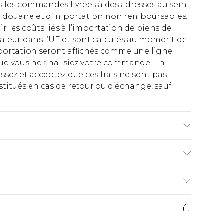
es les commandes livrées à des adresses au sein
 de douane et d’importation non remboursables.
rir les coûts liés à l’importation de biens de
aleur dans l’UE et sont calculés au moment de
importation seront affichés comme une ligne
ue vous ne finalisiez votre commande. En
ez et acceptez que ces frais ne sont pas
titués en cas de retour ou d’échange, sauf
 6'1 and wears size M.
€2.99
ez de 21 jours à compter de la réception pour
€9.99