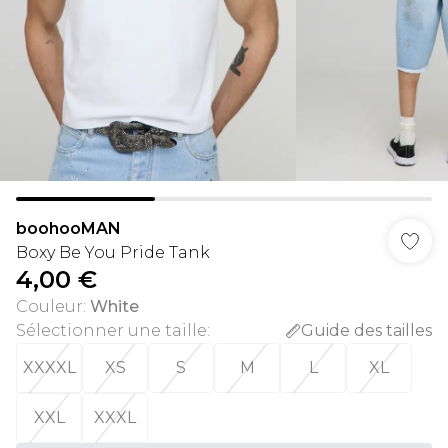
boohooMAN
Boxy Be You Pride Tank
4,00 €
Couleur
:
White
Sélectionner une taille
:
Guide des tailles
XXXXL
XS
S
M
L
XL
XXL
XXXL