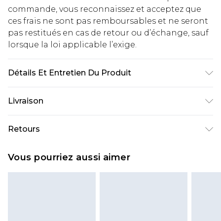
commande, vous reconnaissez et acceptez que
ces frais ne sont pas remboursables et ne seront
pas restitués en cas de retour ou d’échange, sauf
lorsque la loi applicable l’exige.
Détails Et Entretien Du Produit
100% Polyurethane. Wash with similar colours.
Livraison
Model wears UK size 10.
Livraison standard France
€2.99
Retours
Jusqu'à 7 jours ouvrables
Un problème survient ? Vous disposez de 21 jours
Livraison express France
€9.99
Vous pourriez aussi aimer
à compter de la réception pour nous retourner
Jusqu'à 2 jours ouvrables (commande avant
un article.
14h)
Veuillez noter que si vous effectuez un retour, la
Evri Parcel Shop
€2.99
somme de 5.99€ vous sera demandée.
Jusqu'à 7 jours ouvrables
Veuillez noter que nous ne pouvons pas