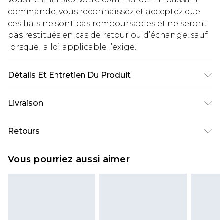
commande, vous reconnaissez et acceptez que
ces frais ne sont pas remboursables et ne seront
pas restitués en cas de retour ou d’échange, sauf
lorsque la loi applicable l’exige.
Détails Et Entretien Du Produit
96 % Polyester, 4 % Élasthanne. Ne pas nettoyer à
Livraison
sec. Le mannequin porte une taille UK 10.
Livraison standard France
€2.99
Retours
Jusqu'à 7 jours ouvrables
Un problème survient ? Vous disposez de 21 jours
Livraison express France
€9.99
Vous pourriez aussi aimer
à compter de la réception pour nous retourner
Jusqu'à 2 jours ouvrables (commande avant
un article.
14h)
Veuillez noter que si vous effectuez un retour, la
Evri Parcel Shop
€2.99
somme de 5.99€ vous sera demandée.
Jusqu'à 7 jours ouvrables