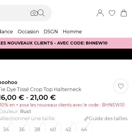
dance
Occasion
DSGN
Homme
 LES NOUVEAUX CLIENTS - AVEC CODE: BHNEW10
boohoo
Tie Dye Tissé Crop Top Halterneck
16,00 €
-
21,00 €
-10% en + pour les nouveaux clients avec le code : BHNEW10
Couleur
:
Rust
Sélectionner une taille
:
Guide des tailles
34
36
38
40
42
44