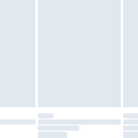
vent être non portés, non lavés et porter leurs
es doivent également être essayées en
n, y compris le linge de lit, les matelas, les
 être inutilisés et dans leur emballage d'origine
roits statutaires.
ité de notre politique de retour.