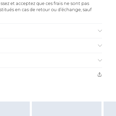
ez et acceptez que ces frais ne sont pas
titués en cas de retour ou d’échange, sauf
eurs similaires. La modèle porte une taille UK
€2.99
ez de 21 jours à compter de la réception pour
€9.99
e avant 14h)
z un retour, la somme de 5.99€ vous sera
€2.99
s pas rembourser les masques tendance, les
gs, les jouets pour adultes, les maillots de
e d'hygiène est endommagé ou endommagé.